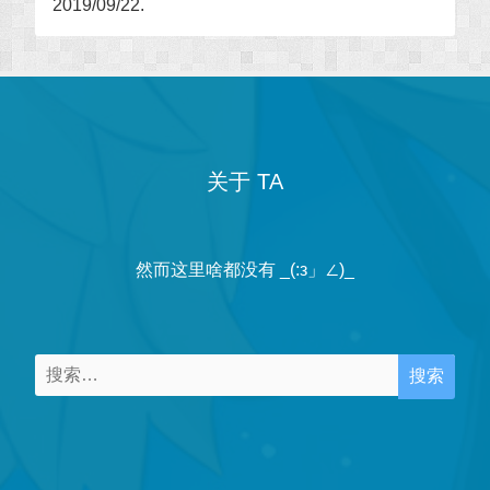
2019/09/22.
关于 TA
然而这里啥都没有 _(:з」∠)_
搜
索：