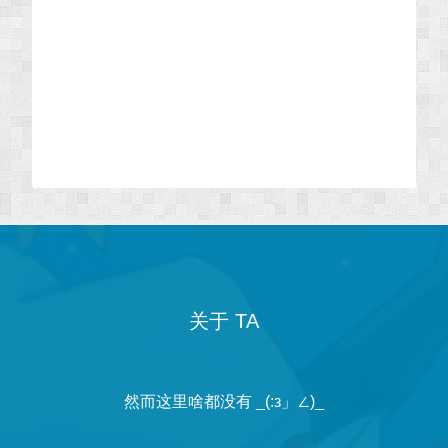
关于 TA
然而这里啥都没有 _(:з」∠)_